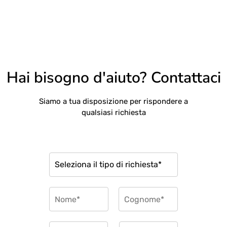
Hai bisogno d'aiuto? Contattaci
Siamo a tua disposizione per rispondere a
qualsiasi richiesta
T
i
p
o
N
r
a
i
m
Nome
Cognome
c
e
E
T