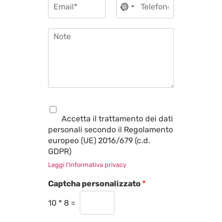
h
*
No country selected
m
e
i
a
l
e
i
e
s
N
l
f
t
o
*
o
a
t
n
*
e
o
*
*
P
r
Accetta il trattamento dei dati
i
personali secondo il Regolamento
v
europeo (UE) 2016/679 (c.d.
a
c
GDPR)
y
Leggi l'informativa privacy
*
Captcha personalizzato
*
10
*
8
=