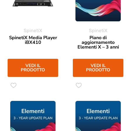
SpinetiX
SpinetiX
SpinetiX Media Player
Piano di
iBX410
aggiornamento
Elementi X – 3 anni
VEDI IL
VEDI IL
PRODOTTO
PRODOTTO