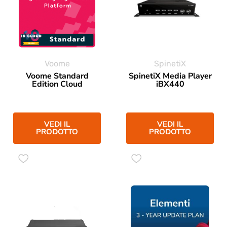
Voome
SpinetiX
Voome Standard
SpinetiX Media Player
Edition Cloud
iBX440
VEDI IL
VEDI IL
PRODOTTO
PRODOTTO