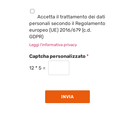
P
r
Accetta il trattamento dei dati
i
personali secondo il Regolamento
v
europeo (UE) 2016/679 (c.d.
a
c
GDPR)
y
Leggi l'informativa privacy
*
Captcha personalizzato
*
12
*
5
=
INVIA