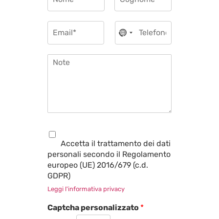
a
i
m
Nome
Cognome
c
e
E
T
h
*
No country selected
m
e
i
a
l
e
i
e
s
N
l
f
t
o
*
o
a
t
n
*
e
o
*
*
P
r
Accetta il trattamento dei dati
i
personali secondo il Regolamento
v
europeo (UE) 2016/679 (c.d.
a
c
GDPR)
y
Leggi l'informativa privacy
*
Captcha personalizzato
*