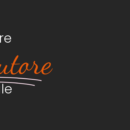
re
utore
ale