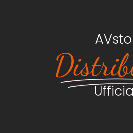
AVsto
Distrib
Uffici