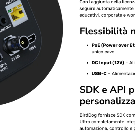
Con l’aggiunta della licenz
seguire automaticamente i
educativi, corporate e wor
Flessibilità 
PoE (Power over E
unico cavo
DC Input (12V)
– Al
USB-C
– Alimentazio
SDK e API p
personalizz
BirdDog fornisce SDK comp
Ultra completamente integr
automazione, controllo e 