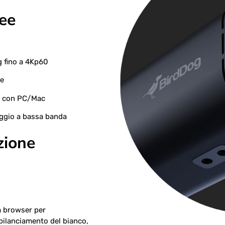
nee
0
g fino a 4Kp60
le
y con PC/Mac
ggio a bassa banda
zione
ia browser per
 bilanciamento del bianco,