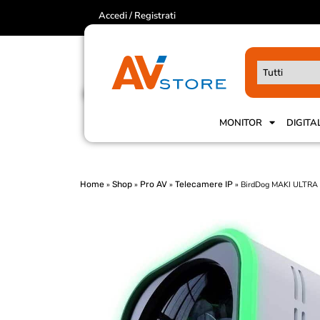
Accedi / Registrati
MONITOR
DIGITA
Home
»
Shop
»
Pro AV
»
Telecamere IP
»
BirdDog MAKI ULTRA 1